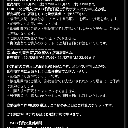
販売期間：10月25日(土) 17:00～11月27日(木) 23:00まで
TICKETのご購入は
WEB予約
(下記ご予約ボタン)でお申し込み後、
販売期間内に店頭もしくは郵便書留でご購入下さい。
・最優先入場・特典付き ・チケット番号順に、お席のご指定を承ります。
・前売券よりお得なチケットです。
＊販売期間内にご購入・郵便書留でお支払いされなかった場合は、ご予約
は無効となります。
＊ご購入後の変更やキャンセルはできません。
＊郵便書留でご購入のチケットは公演日当日にお渡しいたします。
＿＿＿＿＿＿＿＿＿＿＿＿＿＿
②1day 先売券 ¥7,700 税込
：店頭販売のみ
販売期間：10月28日(火
) 17:00～11月27日(木) 23:00まで
TICKETのご購入は
WEB予約
(下記ご予約ボタン)でお申し込み後、
販売期間内に店頭もしくは郵便書留でご購入下さい。
・前売券よりお得なチケットです。
＊販売期間内にご購入・郵便書留でお支払いされなかった場合は、ご予約
は無効となります。
＊ご購入後の変更やキャンセルはできません。
＊郵便書留でご購入のチケットは公演日当日にお渡しいたします。
＿＿＿＿＿＿＿＿＿＿＿＿＿＿
③前売券予約 ¥8,800 税込：ご予約のみ当日にご精算のチケットです。
ご予約は
WEB予約
(先行)と電話予約で承ります。
・
WEB予約
の受付期間
11/28 (金) 17:00～12/27 (土) 23:00まで