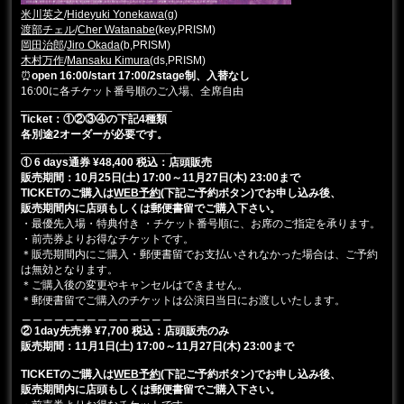
米川英之
/
Hideyuk
i Yonekawa
(g)
渡部チェル
/
Cher Watanabe
(key,PRISM)
岡田治郎
/
Jiro Okada
(b,PRISM)
木村万作
/
Mansaku Kimura
(ds,PRISM)
⏰
open 16:00/start 17:00/2stage制、入替なし
16:00に各チケット番号順のご入場、全席自由
________________________
Ticket：①②③④の下記4種類
各別途2オーダーが必要です。
________________________
① 6 days通券 ¥48,400 税込：店頭販売
販売期間：10月25日(土) 17:00～11月27日(木) 23:00まで
TICKETのご購入は
WEB予約
(下記ご予約ボタン)でお申し込み後、
販売期間内に店頭もしくは郵便書留でご購入下さい。
・最優先入場・特典付き ・チケット番号順に、お席のご指定を承ります。
・前売券よりお得なチケットです。
＊販売期間内にご購入・郵便書留でお支払いされなかった場合は、ご予約
は無効となります。
＊ご購入後の変更やキャンセルはできません。
＊郵便書留でご購入のチケットは公演日当日にお渡しいたします。
＿＿＿＿＿＿＿＿＿＿＿＿＿＿
② 1day先売券 ¥7,700 税込
：店頭販売のみ
販売期間：11月1日(土
) 17:00～11月27日(木) 23:00まで
TICKETのご購入は
WEB予約
(下記ご予約ボタン)でお申し込み後、
販売期間内に店頭もしくは郵便書留でご購入下さい。