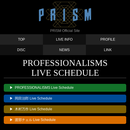
PRISM Official Site
TOP
LIVE INFO
PROFILE
DISC
NEWS
LINK
PROFESSIONALISMS
LIVE SCHEDULE
▶
PROFESSIONALISMS
Live Schedule
▶
岡田治郎
Live Schedule
▶
木村万作
Live Schedule
▶
渡部チェル
Live Schedule