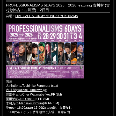
PROFESSIONALISMS 6DAYS 2025→2026 featuring 古川村 (古
村敏比古・古川望)：2日目
会場：
LIVE CAFE STORMY MONDAY YOKOHAMA
出演
古村敏比古
/
Toshihiko Furumura
(sax)
古川 望
/
Nozomi Furukawa
(g)
渡部チェル
/
Cher Watanabe
(key,PRISM)
岡田治郎
/
Jiro Okada
(b,PRISM)
木村万作
/
Mansaku Kimura
(ds,PRISM)
⏰
open 16:00/start 17:00/2stage制、入替なし
16:00に各チケット番号順のご入場、全席自由