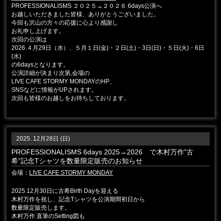
PROFESSIONALISMS ２０２５→２０２６ 6days公演へ
お越しいただきました皆様、ありがとうございました。
今回も沢山の方々の応援に心より感謝し
お礼申し上げます。
次回の公演は
2026.４月29日（水）、５月１日(金)・２日(土)・3日(日)・５日(火)・6日
(水)
の6daysとなります。
公演詳細が決まり次第,会場の
LIVE CAFE STORMY MONDAYのHP、
SNSなどに情報がUPされます。
次回も皆様のお越しをお待ちしております。
2025. 12月28日 (日)
PROFESSIONALISMS 6days 2025→2026 で木村万作”古
希”記念Tシャツを数量限定販売のお知らせ
会場：
LIVE CAFE STORMY MONDAY
2025.12月30日に古希Birth Dayを迎える
木村万作を祝し、記念Tシャツを公演期間初日から
数量限定販売します。
木村万作 直筆のSetting図も