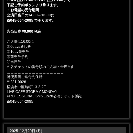
下記ご予約ボタンより承ります。
・お電話の受付期間
公演日当日の14:00～16:00に
☎️045-664-2085 で承ります。
＿＿＿＿＿＿＿＿＿＿＿＿＿＿
④当日券 ¥9,900 税込
＿＿＿＿＿＿＿＿＿＿＿＿＿＿＿＿
ご入場は16:00に
①6days通し券
②1day先売券
③前売券予約
④当日券
の各チケットの番号順のご入場・全席自由
＿＿＿＿＿＿＿＿＿＿＿＿＿＿＿＿
郵便書留ご送付先住所
〒231-0028
横浜市中区翁町1-3-3-2F
LIVE CAFE STORMY MONDAY
PROFESSIONALISMS 12/28公演チケット係宛
☎️045-664-2085
2025. 12月29日 (月)