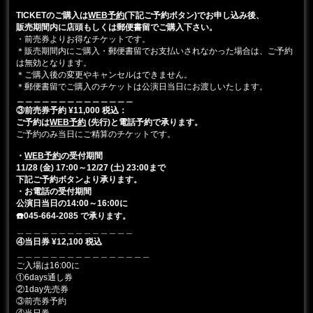
TICKETのご購入は
WEB予約
(下記ご予約ボタン)でお申し込み後、
販売期間内に店頭もしくは郵便書留でご購入下さい。
・前売券よりお得なチケットです。
＊販売期間内にご購入・郵便書留でお支払いされなかった場合は、ご予約
は無効となります。
＊ご購入後の変更やキャンセルはできません。
＊郵便書留でご購入のチケットは公演日当日にお渡しいたします。
＿＿＿＿＿＿＿＿＿＿＿＿＿＿
③前売券予約 ¥11,000 税込：
ご予約は
WEB予約
(先行)と電話予約で承ります。
ご予約のみ当日にご精算のチケットです。
・
WEB予約
の受付期間
11/28 (金) 17:00～12/27 (土) 23:00まで
下記ご予約ボタンより承ります。
・お電話の受付期間
公演日当日の14:00～16:00に
☎️045-664-2085 で承ります。
＿＿＿＿＿＿＿＿＿＿＿＿＿＿
④当日券 ¥12,100 税込
＿＿＿＿＿＿＿＿＿＿＿＿＿＿＿＿
ご入場は16:00に
①6days通し券
②1day先売券
③前売券予約
④当日券