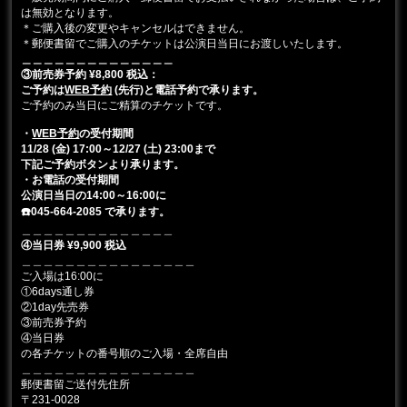
は無効となります。
＊ご購入後の変更やキャンセルはできません。
＊郵便書留でご購入のチケットは公演日当日にお渡しいたします。
＿＿＿＿＿＿＿＿＿＿＿＿＿＿
③前売券予約 ¥8,800 税込：
ご予約は
WEB予約
(先行)と電話予約で承ります。
ご予約のみ当日にご精算のチケットです。
・
WEB予約
の受付期間
11/28 (金) 17:00～12/27 (土) 23:00まで
下記ご予約ボタンより承ります。
・お電話の受付期間
公演日当日の14:00～16:00に
☎️045-664-2085 で承ります。
＿＿＿＿＿＿＿＿＿＿＿＿＿＿
④当日券 ¥9,900 税込
＿＿＿＿＿＿＿＿＿＿＿＿＿＿＿＿
ご入場は16:00に
①6days通し券
②1day先売券
③前売券予約
④当日券
の各チケットの番号順のご入場・全席自由
＿＿＿＿＿＿＿＿＿＿＿＿＿＿＿＿
郵便書留ご送付先住所
〒231-0028