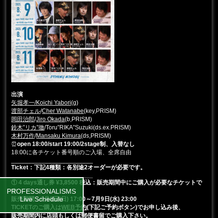
出演
矢堀孝一/Koichi Yabori
(g)
渡部チェル
/
Cher Watanabe
(key,PRISM)
岡田治郎
/
Jiro Okada
(b,PRISM)
鈴木”リカ”徹
/Toru”RIKA”Suzuki(ds.ex.PRISM)
木村万作
/
Mansaku Kimura
(ds,PRISM)
⏰
open 18:00/start 19:00/2stage制、入替なし
18:00に各チケット番号順のご入場、全席自由
________________________
Ticket：下記4種類：各別途2オーダーが必要です。
________________________
① 4 days通し券 ¥3,8500 税込：
販売期間中にご購入が必要なチケットで
す
PROFESSIONALISMS
Live Schedule
販売期間：6月8日(日) 17:00～7月9日(水) 23:00
TICKETのご購入は
WEB予約
(下記ご予約ボタン)でお申し込み後、
販売期間内に店頭もしくは郵便書留でご購入下さい。