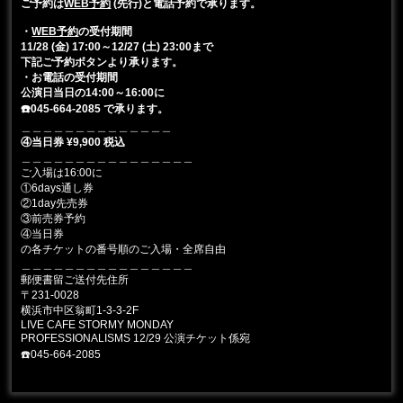
ご予約は
WEB予約
(先行)と電話予約で承ります。
・
WEB予約
の受付期間
11/28 (金) 17:00～12/27 (土) 23:00まで
下記ご予約ボタンより承ります。
・お電話の受付期間
公演日当日の14:00～16:00に
☎️045-664-2085 で承ります。
＿＿＿＿＿＿＿＿＿＿＿＿＿＿
④当日券 ¥9,900 税込
＿＿＿＿＿＿＿＿＿＿＿＿＿＿＿＿
ご入場は16:00に
①6days通し券
②1day先売券
③前売券予約
④当日券
の各チケットの番号順のご入場・全席自由
＿＿＿＿＿＿＿＿＿＿＿＿＿＿＿＿
郵便書留ご送付先住所
〒231-0028
横浜市中区翁町1-3-3-2F
LIVE CAFE STORMY MONDAY
PROFESSIONALISMS 12/29 公演チケット係宛
☎️045-664-2085