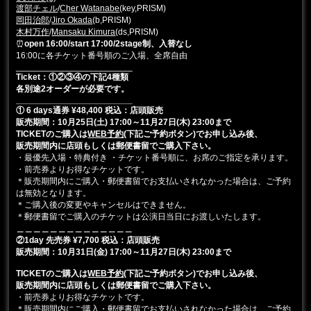
渡部チェル
/
Cher Watanabe
(key,PRISM)
岡田治郎
/
Jiro Okada
(b,PRISM)
木村万作
/
Mansaku Kimura
(ds,PRISM)
⏰
open 16:00/start 17:00/2stage制、入替なし
16:00に各チケット番号順のご入場、全席自由
________________________
Ticket：①②③④の下記4種類
各別途2オーダーが必要です。
________________________
① 6 days通券 ¥48,400 税込：店頭販売
販売期間：10月25日(土) 17:00～11月27日(木) 23:00まで
TICKETのご購入は
WEB予約
(下記ご予約ボタン)でお申し込み後、
販売期間内に店頭もしくは郵便書留でご購入下さい。
・最優先入場・特典付き ・チケット番号順に、お席のご指定を承ります。
・前売券よりお得なチケットです。
＊販売期間内にご購入・郵便書留でお支払いされなかった場合は、ご予約
は無効となります。
＊ご購入後の変更やキャンセルはできません。
＊郵便書留でご購入のチケットは公演日当日にお渡しいたします。
＿＿＿＿＿＿＿＿＿＿＿＿＿＿
②1day 先売券 ¥7,700 税込
：店頭販売
販売期間：10月31日(金
) 17:00～11月27日(木) 23:00まで
TICKETのご購入は
WEB予約
(下記ご予約ボタン)でお申し込み後、
販売期間内に店頭もしくは郵便書留でご購入下さい。
・前売券よりお得なチケットです。
＊販売期間内にご購入・郵便書留でお支払いされなかった場合は、ご予約