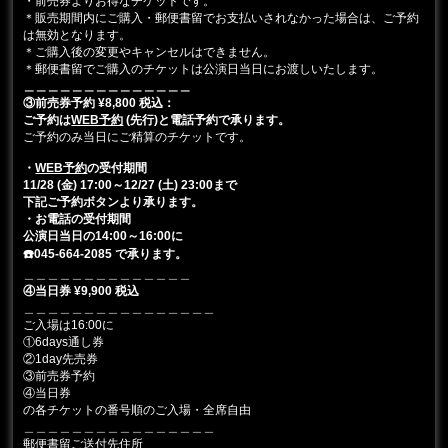
・前売券よりお得なチケットです。
＊販売期間内にご購入・郵便書留でお支払いされなかった場合は、ご予約
は無効となります。
＊ご購入後の変更やキャンセルはできません。
＊郵便書留でご購入のチケットは公演日当日にお渡しいたします。
＿＿＿＿＿＿＿＿＿＿＿＿＿＿
③前売券予約 ¥8,800 税込：
ご予約は
WEB予約
(先行)と電話予約で承ります。
ご予約のみ当日にご精算のチケットです。
・
WEB予約
の受付期間
11/28 (金) 17:00～12/27 (土) 23:00まで
下記ご予約ボタンより承ります。
・お電話の受付期間
公演日当日の14:00～16:00に
☎️045-664-2085 で承ります。
＿＿＿＿＿＿＿＿＿＿＿＿＿＿
④当日券 ¥9,900 税込
＿＿＿＿＿＿＿＿＿＿＿＿＿＿＿＿
ご入場は16:00に
①6days通し券
②1day先売券
③前売券予約
④当日券
の各チケットの番号順のご入場・全席自由
＿＿＿＿＿＿＿＿＿＿＿＿＿＿＿＿
郵便書留ご送付先住所