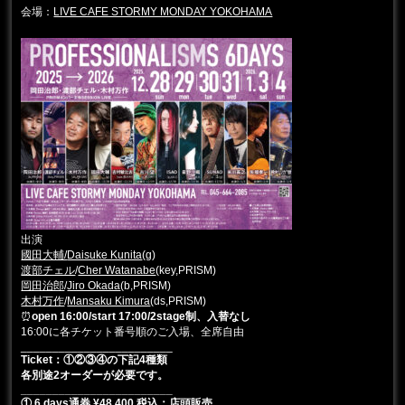
会場：
LIVE CAFE STORMY MONDAY YOKOHAMA
出演
國田大輔/
Daisuke Kunita
(g)
渡部チェル
/
Cher Watanabe
(key,PRISM)
岡田治郎
/
Jiro Okada
(b,PRISM)
木村万作
/
Mansaku Kimura
(ds,PRISM)
⏰
open 16:00/start 17:00/2stage制、入替なし
16:00に各チケット番号順のご入場、全席自由
________________________
Ticket：①②③④の下記4種類
各別途2オーダーが必要です。
________________________
① 6 days通券 ¥48,400 税込：店頭販売