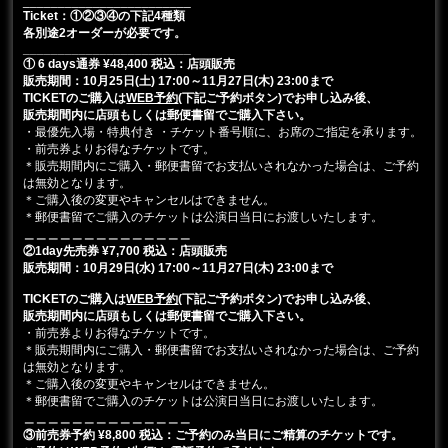
________________________
Ticket：①②③④の下記4種類
各別途2オーダーが必要です。
________________________
① 6 days通券 ¥48,400 税込：店頭販売
販売期間：10月25日(土) 17:00～11月27日(木) 23:00まで
TICKETのご購入は
WEB予約
(下記ご予約ボタン)でお申し込み後、
販売期間内に店頭もしくは郵便書留でご購入下さい。
・最優先入場・特典付き ・チケット番号順に、お席のご指定を承ります。
・前売券よりお得なチケットです。
＊販売期間内にご購入・郵便書留でお支払いされなかった場合は、ご予約
は無効となります。
＊ご購入後の変更やキャンセルはできません。
＊郵便書留でご購入のチケットは公演日当日にお渡しいたします。
＿＿＿＿＿＿＿＿＿＿＿＿＿＿
②1day先売券 ¥7,700 税込
：店頭販売
販売期間：10月29日(水
) 17:00～11月27日(木) 23:00まで
TICKETのご購入は
WEB予約
(下記ご予約ボタン)でお申し込み後、
販売期間内に店頭もしくは郵便書留でご購入下さい。
・前売券よりお得なチケットです。
＊販売期間内にご購入・郵便書留でお支払いされなかった場合は、ご予約
は無効となります。
＊ご購入後の変更やキャンセルはできません。
＊郵便書留でご購入のチケットは公演日当日にお渡しいたします。
＿＿＿＿＿＿＿＿＿＿＿＿＿＿
③前売券予約 ¥8,800 税込：ご予約のみ当日にご精算のチケットです。