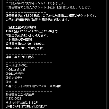
＊ご購入後の変更やキャンセルはできません。
＊郵便書留でご購入のチケットは公演日当日にお渡しいたします。
＿＿＿＿＿＿＿＿＿＿＿＿＿＿
③前売券予約 ¥8,800 税込：ご予約のみ当日にご精算のチケットです。
ご予約は
WEB予約
(先行)と電話予約で承ります。
・
WEB予約
の受付期間
11/28 (金) 17:00～12/27 (土) 23:00まで
下記ご予約ボタンより承ります。
・お電話の受付期間
公演日当日の14:00～16:00に
☎️045-664-2085 で承ります。
＿＿＿＿＿＿＿＿＿＿＿＿＿＿
④当日券 ¥9,900 税込
＿＿＿＿＿＿＿＿＿＿＿＿＿＿＿＿
ご入場は16:00に
①6days通し券
②1day先売券
③前売券予約
④当日券
の各チケットの番号順のご入場・全席自由
＿＿＿＿＿＿＿＿＿＿＿＿＿＿＿＿
郵便書留ご送付先住所
〒231-0028
横浜市中区翁町1-3-3-2F
LIVE CAFE STORMY MONDAY