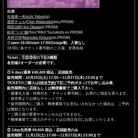
出演
矢堀孝一/Koichi Yabori
(g)
渡部チェル
/
Cher Watanabe
(key,PRISM)
岡田治郎
/
Jiro Okada
(b,PRISM)
鈴木”リカ”徹
/Toru”RIKA”Suzuki(ds.ex.PRISM)
木村万作
/
Mansaku Kimura
(ds,PRISM)
⏰
open 16:00/start 17:00/2stage制、入替なし
16:00に各チケット番号順のご入場、全席自由
________________________
Ticket：①②③④の下記4種類
各別途2オーダーが必要です。
________________________
① 6 days通券 ¥48,400 税込：店頭販売
販売期間：10月25日(土) 17:00～11月27日(木) 23:00まで
TICKETのご購入は
WEB予約
(下記ご予約ボタン)でお申し込み後、
販売期間内に店頭もしくは郵便書留でご購入下さい。
・最優先入場・特典付き ・チケット番号順に、お席のご指定を承ります。
・前売券よりお得なチケットです。
＊販売期間内にご購入・郵便書留でお支払いされなかった場合は、ご予約
は無効となります。
＊ご購入後の変更やキャンセルはできません。
＊郵便書留でご購入のチケットは公演日当日にお渡しいたします。
＿＿＿＿＿＿＿＿＿＿＿＿＿＿
② 1day先売券 ¥9,900 税込
：店頭販売のみ
販売期間：11月1日(土
) 17:00～11月27日(木) 23:00まで