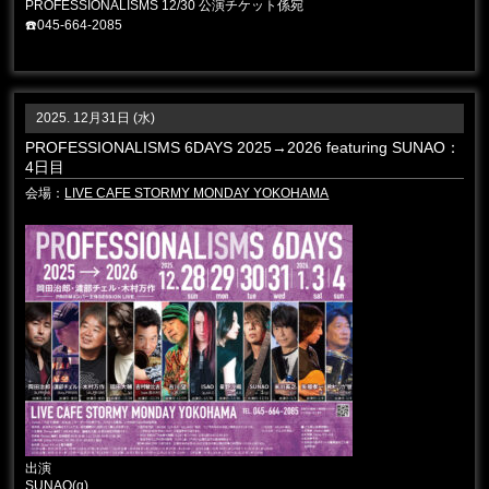
PROFESSIONALISMS 12/30 公演チケット係宛
☎️045-664-2085
2025. 12月31日 (水)
PROFESSIONALISMS 6DAYS 2025→2026 featuring SUNAO：
4日目
会場：
LIVE CAFE STORMY MONDAY YOKOHAMA
出演
SUNAO
(g)