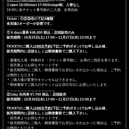
⏰
open 16:00/start 17:00/2stage制、入替なし
16:00に各チケット番号順のご入場、全席自由
________________________
Ticket：①②③④の下記4種類
各別途2オーダーが必要です。
________________________
① 6 days通券 ¥48,400 税込：店頭販売のみ
販売期間：10月25日(土) 17:00～11月27日(木) 23:00まで
TICKETのご購入は
WEB予約
(下記ご予約ボタン)でお申し込み後、
販売期間内に店頭もしくは郵便書留でご購入下さい。
・最優先入場・特典付き ・チケット番号順に、お席のご指定を承ります。
・前売券よりお得なチケットです。
＊販売期間内にご購入・郵便書留でお支払いされなかった場合は、ご予約
は無効となります。
＊ご購入後の変更やキャンセルはできません。
＊郵便書留でご購入のチケットは公演日当日にお渡しいたします。
＿＿＿＿＿＿＿＿＿＿＿＿＿＿
②1day 先売券 ¥7,700 税込
：店頭販売
販売期間：10月30日(木
) 17:00～11月27日(木) 23:00まで
TICKETのご購入は
WEB予約
(下記ご予約ボタン)でお申し込み後、
販売期間内に店頭もしくは郵便書留でご購入下さい。
・前売券よりお得なチケットです。
＊販売期間内にご購入・郵便書留でお支払いされなかった場合は、ご予約
は無効となります。