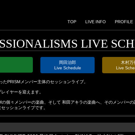
TOP
LIVE INFO
PROFILE
SSIONALISMS
LIVE SC
岡田治郎
木村万
Live Schedule
Live Sche
り始まったPRISMメンバー主体のセッションライブ。
プレイヤーを迎えます。
SMの個々メンバーの楽曲、そして 和田アキラの楽曲へ、そのメンバーの
むセッションライブです。