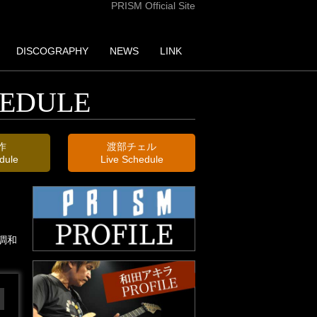
PRISM Official Site
DISC
OGRAPHY
NEWS
LINK
HEDULE
作
渡部チェル
dule
Live Schedule
調和